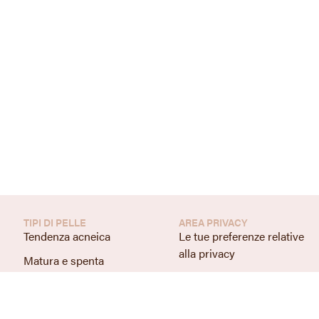
TIPI DI PELLE
AREA PRIVACY
Tendenza acneica
Le tue preferenze relative
alla privacy
Matura e spenta
Privacy policy
Macchie e discromie
Cookie policy
Sensibile