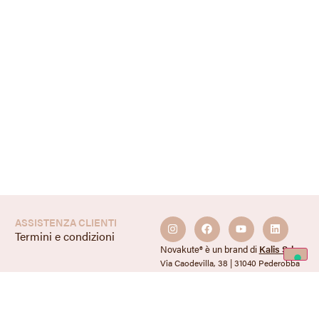
ASSISTENZA CLIENTI
Termini e condizioni
Novakute® è un brand di
Kalis Srl
Via Caodevilla, 38 | 31040 Pederobba
(TV) – ITALY
P IVA / VAT IT01556580262