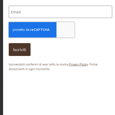
recupero dopo la procedura.
Email
(Obbligatorio)
CAPTCHA
Scopri tutti gli step
H
Detergente Delicato
Mat
Mattina e sera. Detergente emolliente e lenitivo, pulisce
len
delicatamente e idrata la pelle senza irritarla.
bru
Iscrivendoti confermi di aver letto la nostra
Privacy Policy
. Potrai
disiscriverti in ogni momento.