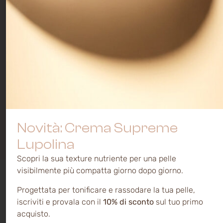
Trattamento Zero
Lenitivo-Riparatore
Novità: Crema Supreme
Prima e dopo trattamenti medico-estetici
Lupolina
Scopri la sua texture nutriente per una pelle
visibilmente più compatta giorno dopo giorno.
Routine
lenitiva e riparatrice
ricca di estratti
attivi naturali. Previene e contrasta
Progettata per tonificare e rassodare la tua pelle,
l’infiammazione, garantendo immediato
iscriviti e provala con il
10% di sconto
sul tuo primo
comfort e sollievo alla pelle. Ideale per
acquisto.
prepararsi al trattamento
e
favorire il