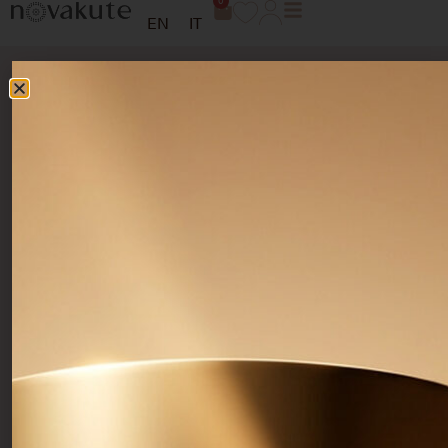
0
EN
IT