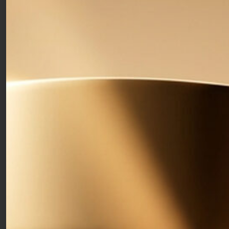
Crema 24H Idratante
Leggera
50ml
Con acido ialuronico e tetrapeptide 9. Idrata, rigenera e
ridensifica in profondità la pelle normale e mista.
44,00
€
Free shipping over 50€
Clean formulas
Free samples with your orders
Che cos’è: