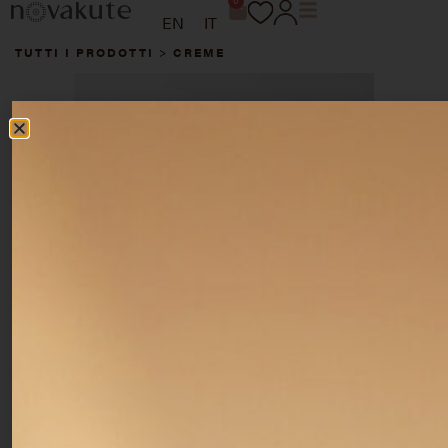
0
EN
IT
TUTTI I PRODOTTI
>
CREME