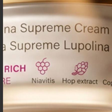
Crema viso ad assorbimento rapido con
tre tipi di
acido ialuronico
a diversi pesi molecolari per
un’idratazione multilivello e uno speciale peptide
biomimetico che rigenera e ridensifica la pelle. Le
molecole di acido ialuronico agiscono
sinergicamente per
idratare su diversi livelli
,
mentre il
tetrapeptide-9 stimola la sintesi del
collagene
per una maggiore compattezza. Ideale
per pelli normali e miste, la Crema 24H Idratante
Leggera ridefinisce i contorni del viso, rendendo
l’incarnato idratato, tonico e visibilmente più
luminoso. Consigliata per l’uso quotidiano,
contrasta le principali cause dell’invecchiamento
cutaneo, dona una bellezza naturale e fresca e
garantisce una carnagione uniforme anche sotto il
trucco.